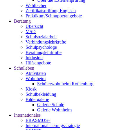
Über die Externenprüfung
Wahlfächer
Zertifikatsprüfung Englisch
Praktikum/Schnupperangebote
Beratung
Übersicht
MSD
Schulsozialarbeit
Verbindungslehrkräfte
Schulpsychologe
Beratungslehrkräfte
Inklusion
Hilfsangebote
Schulleben
Aktivitäten
Wohnheim
Schülerwohnheim Rothenburg
Kiosk
Schulbekleidung
Bildergalerie
Galerie Schule
Galerie Wohnheim
Internationales
ERASMUS+
Internationalisierungsstrategie