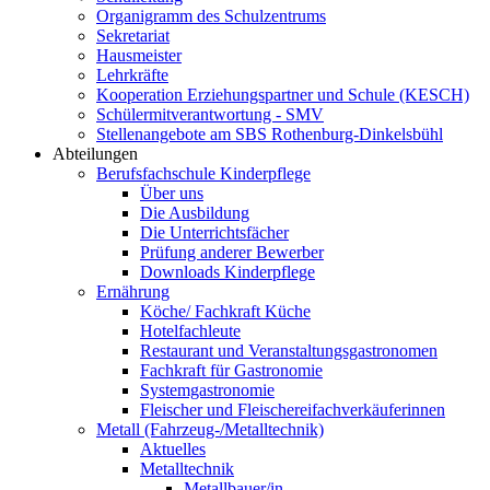
Organigramm des Schulzentrums
Sekretariat
Hausmeister
Lehrkräfte
Kooperation Erziehungspartner und Schule (KESCH)
Schülermitverantwortung - SMV
Stellenangebote am SBS Rothenburg-Dinkelsbühl
Abteilungen
Berufsfachschule Kinderpflege
Über uns
Die Ausbildung
Die Unterrichtsfächer
Prüfung anderer Bewerber
Downloads Kinderpflege
Ernährung
Köche/ Fachkraft Küche
Hotelfachleute
Restaurant und Veranstaltungsgastronomen
Fachkraft für Gastronomie
Systemgastronomie
Fleischer und Fleischereifachverkäuferinnen
Metall (Fahrzeug-/Metalltechnik)
Aktuelles
Metalltechnik
Metallbauer/in