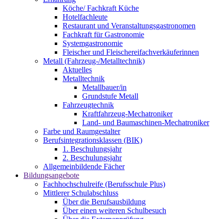
Köche/ Fachkraft Küche
Hotelfachleute
Restaurant und Veranstaltungsgastronomen
Fachkraft für Gastronomie
Systemgastronomie
Fleischer und Fleischereifachverkäuferinnen
Metall (Fahrzeug-/Metalltechnik)
Aktuelles
Metalltechnik
Metallbauer/in
Grundstufe Metall
Fahrzeugtechnik
Kraftfahrzeug-Mechatroniker
Land- und Baumaschinen-Mechatroniker
Farbe und Raumgestalter
Berufsintegrationsklassen (BIK)
1. Beschulungsjahr
2. Beschulungsjahr
Allgemeinbildende Fächer
Bildungsangebote
Fachhochschulreife (Berufsschule Plus)
Mittlerer Schulabschluss
Über die Berufsausbildung
Über einen weiteren Schulbesuch