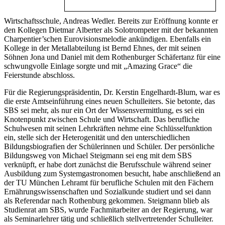
Wirtschaftsschule, Andreas Wedler. Bereits zur Eröffnung konnte er
den Kollegen Dietmar Alberter als Solotrompeter mit der bekannten
Charpentier’schen Eurovisionsmelodie ankündigen. Ebenfalls ein
Kollege in der Metallabteilung ist Bernd Ehnes, der mit seinen
Söhnen Jona und Daniel mit dem Rothenburger Schäfertanz für eine
schwungvolle Einlage sorgte und mit „Amazing Grace“ die
Feierstunde abschloss.
Für die Regierungspräsidentin, Dr. Kerstin Engelhardt-Blum, war es
die erste Amtseinführung eines neuen Schulleiters. Sie betonte, das
SBS sei mehr, als nur ein Ort der Wissensvermittlung, es sei ein
Knotenpunkt zwischen Schule und Wirtschaft. Das berufliche
Schulwesen mit seinen Lehrkräften nehme eine Schlüsselfunktion
ein, stelle sich der Heterogenität und den unterschiedlichen
Bildungsbiografien der Schülerinnen und Schüler. Der persönliche
Bildungsweg von Michael Steigmann sei eng mit dem SBS
verknüpft, er habe dort zunächst die Berufsschule während seiner
Ausbildung zum Systemgastronomen besucht, habe anschließend an
der TU München Lehramt für berufliche Schulen mit den Fächern
Ernährungswissenschaften und Sozialkunde studiert und sei dann
als Referendar nach Rothenburg gekommen. Steigmann blieb als
Studienrat am SBS, wurde Fachmitarbeiter an der Regierung, war
als Seminarlehrer tätig und schließlich stellvertretender Schulleiter.