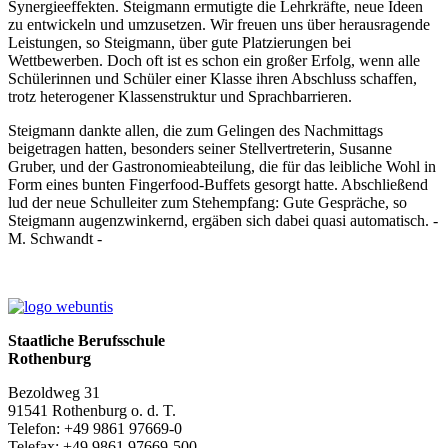
Synergieeffekten. Steigmann ermutigte die Lehrkräfte, neue Ideen
zu entwickeln und umzusetzen. Wir freuen uns über herausragende
Leistungen, so Steigmann, über gute Platzierungen bei
Wettbewerben. Doch oft ist es schon ein großer Erfolg, wenn alle
Schülerinnen und Schüler einer Klasse ihren Abschluss schaffen,
trotz heterogener Klassenstruktur und Sprachbarrieren.
Steigmann dankte allen, die zum Gelingen des Nachmittags
beigetragen hatten, besonders seiner Stellvertreterin, Susanne
Gruber, und der Gastronomieabteilung, die für das leibliche Wohl in
Form eines bunten Fingerfood-Buffets gesorgt hatte. Abschließend
lud der neue Schulleiter zum Stehempfang: Gute Gespräche, so
Steigmann augenzwinkernd, ergäben sich dabei quasi automatisch. -
M. Schwandt -
Staatliche Berufsschule
Rothenburg
Bezoldweg 31
91541 Rothenburg o. d. T.
Telefon: +49 9861 97669-0
Telefax: +49 9861 97669-500