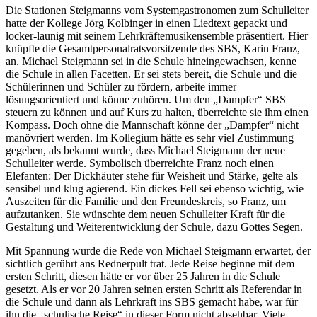
Die Stationen Steigmanns vom Systemgastronomen zum Schulleiter
hatte der Kollege Jörg Kolbinger in einen Liedtext gepackt und
locker-launig mit seinem Lehrkräftemusikensemble präsentiert. Hier
knüpfte die Gesamtpersonalratsvorsitzende des SBS, Karin Franz,
an. Michael Steigmann sei in die Schule hineingewachsen, kenne
die Schule in allen Facetten. Er sei stets bereit, die Schule und die
Schülerinnen und Schüler zu fördern, arbeite immer
lösungsorientiert und könne zuhören. Um den „Dampfer“ SBS
steuern zu können und auf Kurs zu halten, überreichte sie ihm einen
Kompass. Doch ohne die Mannschaft könne der „Dampfer“ nicht
manövriert werden. Im Kollegium hätte es sehr viel Zustimmung
gegeben, als bekannt wurde, dass Michael Steigmann der neue
Schulleiter werde. Symbolisch überreichte Franz noch einen
Elefanten: Der Dickhäuter stehe für Weisheit und Stärke, gelte als
sensibel und klug agierend. Ein dickes Fell sei ebenso wichtig, wie
Auszeiten für die Familie und den Freundeskreis, so Franz, um
aufzutanken. Sie wünschte dem neuen Schulleiter Kraft für die
Gestaltung und Weiterentwicklung der Schule, dazu Gottes Segen.
Mit Spannung wurde die Rede von Michael Steigmann erwartet, der
sichtlich gerührt ans Rednerpult trat. Jede Reise beginne mit dem
ersten Schritt, diesen hätte er vor über 25 Jahren in die Schule
gesetzt. Als er vor 20 Jahren seinen ersten Schritt als Referendar in
die Schule und dann als Lehrkraft ins SBS gemacht habe, war für
ihn die „schulische Reise“ in dieser Form nicht absehbar. Viele