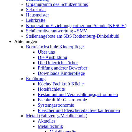
Organigramm des Schulzentrums
Sekretariat
Hausmeister
Lehrkräfte
Kooperation Erziehungspartner und Schule (KESCH)
Schülermitverantwortung - SMV
Stellenangebote am SBS Rothenburg-Dinkelsbühl
Abteilungen
Berufsfachschule Kinderpflege
Über uns
Die Ausbildung
Die Unterrichtsfächer
Prüfung anderer Bewerber
Downloads Kinderpflege
Ernährung
Köche/ Fachkraft Küche
Hotelfachleute
Restaurant und Veranstaltungsgastronomen
Fachkraft für Gastronomie
Systemgastronomie
Fleischer und Fleischereifachverkäuferinnen
Metall (Fahrzeug-/Metalltechnik)
Aktuelles
Metalltechnik
Metallbauer/in