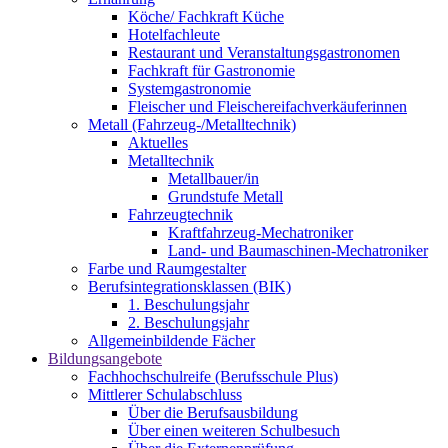
Köche/ Fachkraft Küche
Hotelfachleute
Restaurant und Veranstaltungsgastronomen
Fachkraft für Gastronomie
Systemgastronomie
Fleischer und Fleischereifachverkäuferinnen
Metall (Fahrzeug-/Metalltechnik)
Aktuelles
Metalltechnik
Metallbauer/in
Grundstufe Metall
Fahrzeugtechnik
Kraftfahrzeug-Mechatroniker
Land- und Baumaschinen-Mechatroniker
Farbe und Raumgestalter
Berufsintegrationsklassen (BIK)
1. Beschulungsjahr
2. Beschulungsjahr
Allgemeinbildende Fächer
Bildungsangebote
Fachhochschulreife (Berufsschule Plus)
Mittlerer Schulabschluss
Über die Berufsausbildung
Über einen weiteren Schulbesuch