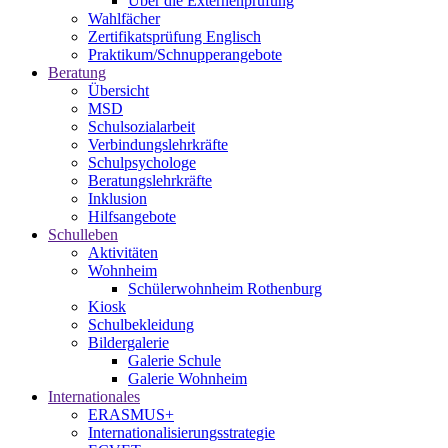
Über die Externenprüfung
Wahlfächer
Zertifikatsprüfung Englisch
Praktikum/Schnupperangebote
Beratung
Übersicht
MSD
Schulsozialarbeit
Verbindungslehrkräfte
Schulpsychologe
Beratungslehrkräfte
Inklusion
Hilfsangebote
Schulleben
Aktivitäten
Wohnheim
Schülerwohnheim Rothenburg
Kiosk
Schulbekleidung
Bildergalerie
Galerie Schule
Galerie Wohnheim
Internationales
ERASMUS+
Internationalisierungsstrategie