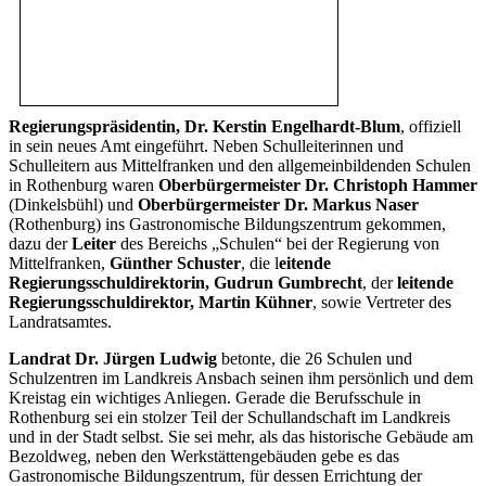
Regierungspräsidentin, Dr. Kerstin Engelhardt-Blum
, offiziell
in sein neues Amt eingeführt. Neben Schulleiterinnen und
Schulleitern aus Mittelfranken und den allgemeinbildenden Schulen
in Rothenburg waren
Oberbürgermeister Dr. Christoph Hammer
(Dinkelsbühl) und
Oberbürgermeister Dr. Markus Naser
(Rothenburg) ins Gastronomische Bildungszentrum gekommen,
dazu der
Leiter
des Bereichs „Schulen“ bei der Regierung von
Mittelfranken,
Günther Schuster
, die l
eitende
Regierungsschuldirektorin, Gudrun Gumbrecht
, der
leitende
Regierungsschuldirektor, Martin Kühner
, sowie Vertreter des
Landratsamtes.
Landrat Dr. Jürgen Ludwig
betonte, die 26 Schulen und
Schulzentren im Landkreis Ansbach seinen ihm persönlich und dem
Kreistag ein wichtiges Anliegen. Gerade die Berufsschule in
Rothenburg sei ein stolzer Teil der Schullandschaft im Landkreis
und in der Stadt selbst. Sie sei mehr, als das historische Gebäude am
Bezoldweg, neben den Werkstättengebäuden gebe es das
Gastronomische Bildungszentrum, für dessen Errichtung der