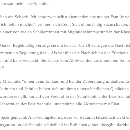
nem sammelten sie Spenden.
ben ein Schock. Ich habe zwar selbst niemanden aus meiner Familie ver
 ich helfen möchte“, erinnert sich Cem. Statt ohnmächtig zuzuschauen,
 einer von vielen Schüler*innen mit Migrationshintergrund in der Klas
 Klasse. Regelmäßig verfolgt sie mit den 15- bis 18-Jährigen die Nachric
ereitenden Begleitung dazu. Als wir über die Nachrichten des Erbebens 
assen und habe versucht, die Klasse zum Aktivwerden zu animieren. So m
."
alle Mitschüler*innen beim Einkauf und bei der Zubereitung mithalfen. E
lerinnen und Schüler haben sich mit ihren unterschiedlichen Qualitäten 
urden erstellt, um auf den Verkauf in der Schulkantine der Berufsschu
rerin an der Berufsschule, unterstützte alle Aktivitäten mit Elan.
 Spaß gemacht. Am wichtigsten ist, dass wir dadurch tatsächlich Geld
anisation die Spende schließlich im Erdbebengebiet übergibt, darüber