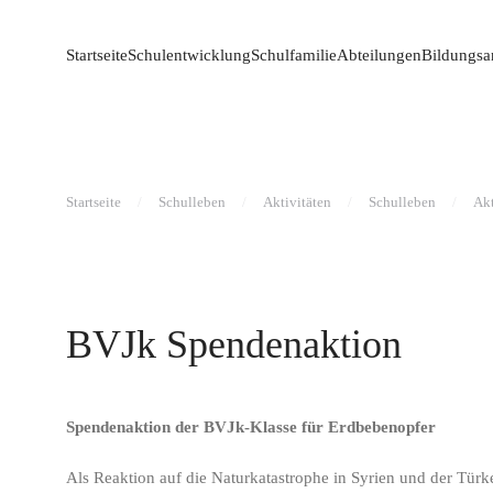
Startseite
Schulentwicklung
Schulfamilie
Abteilungen
Bildungsa
Startseite
Schulleben
Aktivitäten
Schulleben
Akt
BVJk Spendenaktion
Spendenaktion der BVJk-Klasse für Erdbebenopfer
Als Reaktion auf die Naturkatastrophe in Syrien und der Tür