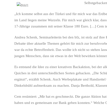
Selbstgebacke
„Ich komme selbst aus der Türkei und für mich war das Erdbe
im Land liegen meine Wurzeln. Für mich war gleich klar, dass
17-Jährige zusammen mit seiner Klasse 180 Euro. […] Cem ist
Andrea Schenk, Seminarleiterin bei den bfz, ist stolz auf ihre
Debatte über aktuelle Themen gehört für mich zur berufsvorb
war da echte Betroffenheit. Das wollte ich nicht so stehen l
jungen Menschen, dass sie etwas in der Welt bewirken können
Es entstand die Idee zu einer kreativen Backaktion, bei der 
Quiches in drei unterschiedlichen Sorten gebacken. „Die Schü
ergänzt“, erzählt Schenk. Auch Werbeplakate und Handzettel w
Dinkelsbühl aufmerksam zu machen. Danja Berthold, Klassenleh
Cem resümiert: „Mir hat es geschmeckt. Die ganze Aktion hat
haben und es gemeinsam zur Bank geben konnten.“ Welche Org