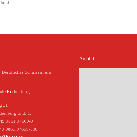
thold-
Anfahrt
s Berufliches Schulzentrum
ule Rothenburg
g 31
henburg o. d. T.
+49 9861 97669-0
+49 9861 97669-500