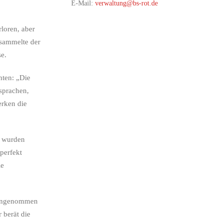
E-Mail:
verwaltung@bs-rot.de
loren, aber
 sammelte der
se.
hten: „Die
sprachen,
erken die
s wurden
perfekt
le
 eingenommen
 berät die