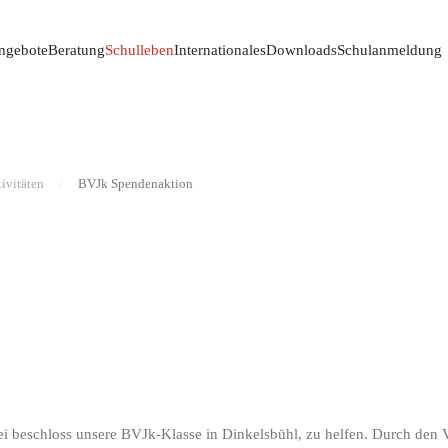
ngebote
Beratung
Schulleben
Internationales
Downloads
Schulanmeldung
ivitäten
BVJk Spendenaktion
kei beschloss unsere BVJk-Klasse in Dinkelsbühl, zu helfen. Durch den 