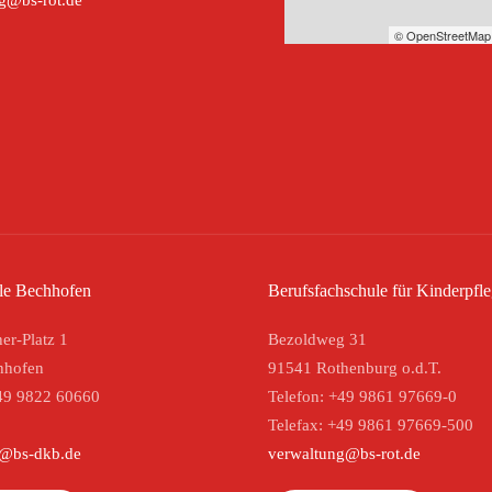
g@bs-rot.de
© OpenStreetMap 
le Bechhofen
Berufsfachschule für Kinderpfl
er-Platz 1
Bezoldweg 31
hhofen
91541 Rothenburg o.d.T.
49 9822 60660
Telefon: +49 9861 97669-0
Telefax: +49 9861 97669-500
g@bs-dkb.de
verwaltung@bs-rot.de