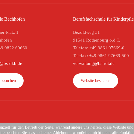
le Bechhofen
Berufsfachschule für Kinderpfl
er-Platz 1
Bezoldweg 31
hhofen
91541 Rothenburg o.d.T.
49 9822 60660
Telefon: +49 9861 97669-0
Telefax: +49 9861 97669-500
g@bs-dkb.de
verwaltung@bs-rot.de
 besuchen
Website besuchen
nziell für den Betrieb der Seite, während andere uns helfen, diese Website un
tte beachten Sie, dass bei einer Ablehnung womöglich nicht mehr alle Funktion