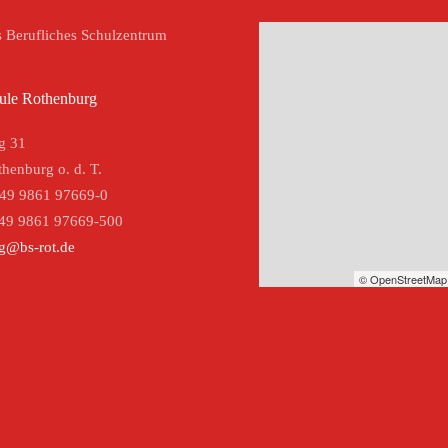
s Berufliches Schulzentrum
ule Rothenburg
g 31
henburg o. d. T.
+49 9861 97669-0
+49 9861 97669-500
g@bs-rot.de
© OpenStreetMap 