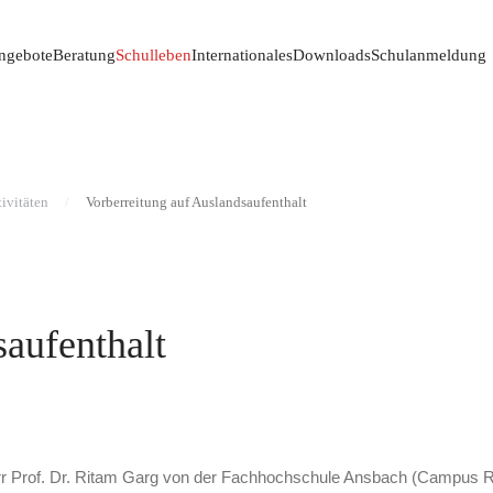
ngebote
Beratung
Schulleben
Internationales
Downloads
Schulanmeldung
ivitäten
Vorberreitung auf Auslandsaufenthalt
saufenthalt
 Herr Prof. Dr. Ritam Garg von der Fachhochschule Ansbach (Campus 