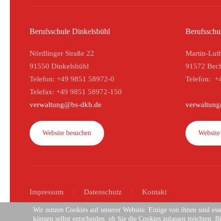
Berufsschule Dinkelsbühl
Berufsschu
Nördlinger Straße 22
Martin-Luth
91550 Dinkelsbühl
91572 Bec
Telefon: +49 9851 58972-0
Telefon: +
Telefax: +49 9851 58972-150
verwaltung@bs-dkb.de
verwaltun
Website besuchen
Website
Impressum
Datenschutz
Kontakt
Wir nutzen Cookies auf unserer Website. Einige von ihnen sind esse
können selbst entscheiden, ob Sie die Cookies zulassen möchten. Bi